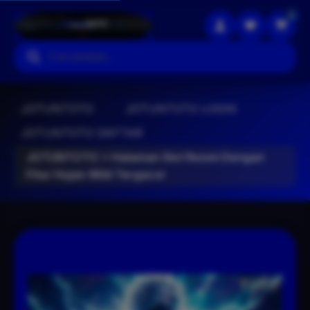
3
Search products
JOTUNTOTO
›
JOTUNTOTO LOGIN
›
JOTUNTOTO DAFTAR
›
JOTUNTOTO > Halaman Slot Resmi Dengan
Fitur Hujan Wild Tergacor