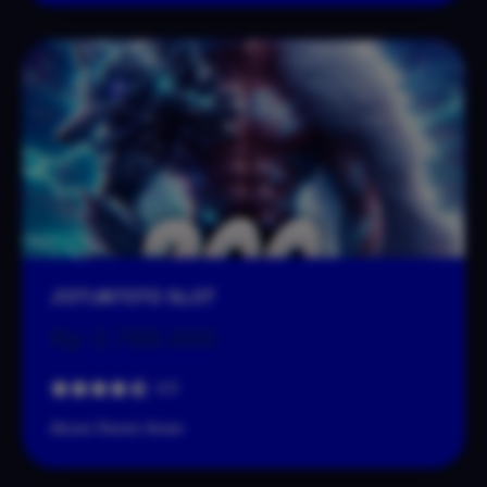
JOTUNTOTO SLOT
Rp 2.788.000
4.6
Akses Resmi Aman