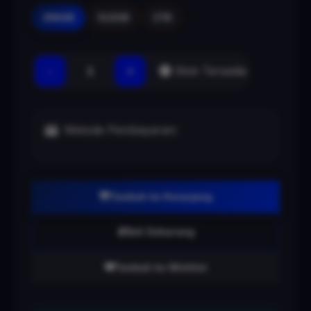
256GB
512GB
1TB
-
+
Stok Tersedia
Metode Pembayaran:
Tambah ke Keranjang
Beli Sekarang
Tambah ke Wishlist