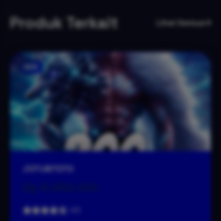
Produk Terkait
Lihat Semua
NEW
JOTUNTOTO
Rp 8.888.000
4.5